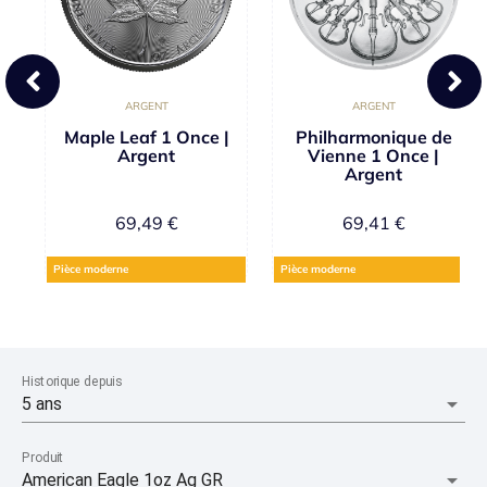
ARGENT
ARGENT
r
Maple Leaf 1 Once |
Philharmonique de
Argent
Vienne 1 Once |
Argent
69,49
€
69,41
€
Pièce moderne
Pièce moderne