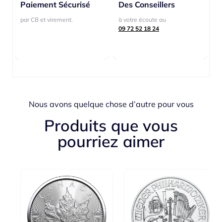
Paiement Sécurisé
Paiement Sécurisé
Des Conseillers
Des Conseillers
par CB et virement.
par CB et virement.
à votre écoute au
à votre écoute au
09 72 52 18 24
09 72 52 18 24
Nous avons quelque chose d’autre pour vous
Produits que vous
pourriez aimer