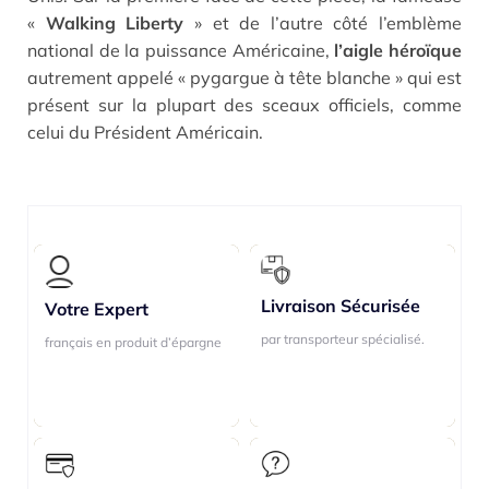
«
Walking Liberty
» et de l’autre côté l’emblème
national de la puissance Américaine,
l’aigle héroïque
autrement appelé « pygargue à tête blanche » qui est
présent sur la plupart des sceaux officiels, comme
celui du Président Américain.
Livraison Sécurisée
Livraison Sécurisée
Votre Expert
Votre Expert
par transporteur spécialisé.
par transporteur spécialisé.
français en produit d’épargne
français en produit d’épargne