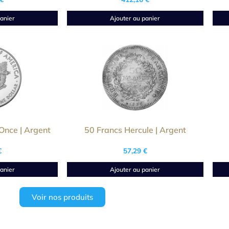
anier
Ajouter au panier
Once | Argent
50 Francs Hercule | Argent
€
57,29
€
anier
Ajouter au panier
Voir nos produits