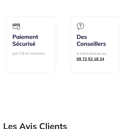
Paiement
Paiement
Des
Des
Sécurisé
Sécurisé
Conseillers
Conseillers
par CB et virement.
par CB et virement.
à votre écoute au
à votre écoute au
09
09 72 52 18 24
72 52 18 24
Les Avis Clients