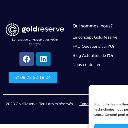
Qui sommes-nous?
Le concept GoldReserve
La relation physique avec votre
épargne
FAQ Questions sur l'Or
Blog Actualités de l'Or
Nous contacter
✆ 09 72 52 18 24
2023 GoldReserve. Tous droits réservés.
Conditions générales de ven
Pour offrir les meill
technologies nous per
consentement peut avo