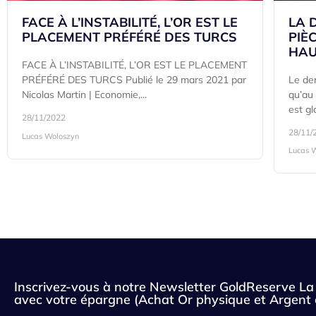
LA 
FACE À L’INSTABILITÉ, L’OR EST LE
PIÈ
PLACEMENT PRÉFÉRÉ DES TURCS
HAU
FACE À L’INSTABILITÉ, L’OR EST LE PLACEMENT
Le de
PRÉFÉRÉ DES TURCS Publié le 29 mars 2021 par
qu’au
Nicolas Martin | Economie,...
est gl
28/11/2022
28/11/
Lucas Woloszyn
Lucas 
Inscrivez-vous à notre Newsletter GoldReserve La 
avec votre épargne (Achat Or physique et Argent 