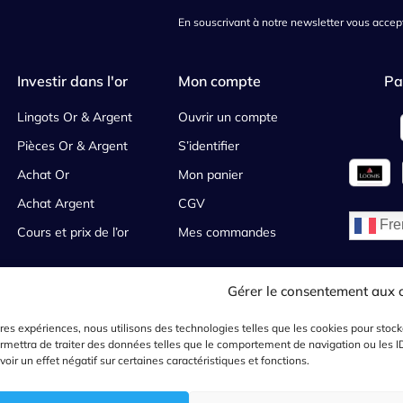
En souscrivant à notre newsletter vous accept
Investir dans l'or
Mon compte
Pa
Lingots Or & Argent
Ouvrir un compte
Pièces Or & Argent
S’identifier
Achat Or
Mon panier
Achat Argent
CGV
Fre
Cours et prix de l’or
Mes commandes
Gérer le consentement aux 
te
Mentions légales
Politique de Confidentialité
Plan du site web
eures expériences, nous utilisons des technologies telles que les cookies pour stoc
mettra de traiter des données telles que le comportement de navigation ou les ID u
ir un effet négatif sur certaines caractéristiques et fonctions.