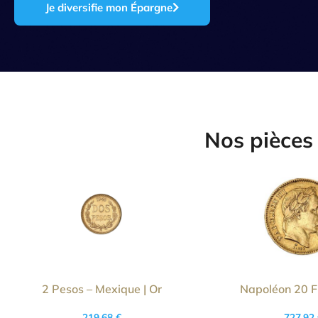
Je diversifie mon Épargne
Nos pièces 
2 Pesos – Mexique | Or
Napoléon 20 Fr
219,68
€
727,92