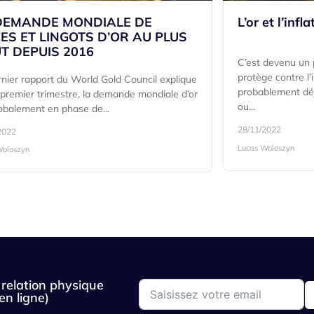
DEMANDE MONDIALE DE
L’or et l’infl
CES ET LINGOTS D’OR AU PLUS
T DEPUIS 2016
C’est devenu un po
protège contre l’
rnier rapport du World Gold Council explique
probablement déj
 premier trimestre, la demande mondiale d’or
ou...
obalement en phase de...
28/11/2022
2022
Lucas Woloszyn
Woloszyn
relation physique
en ligne)