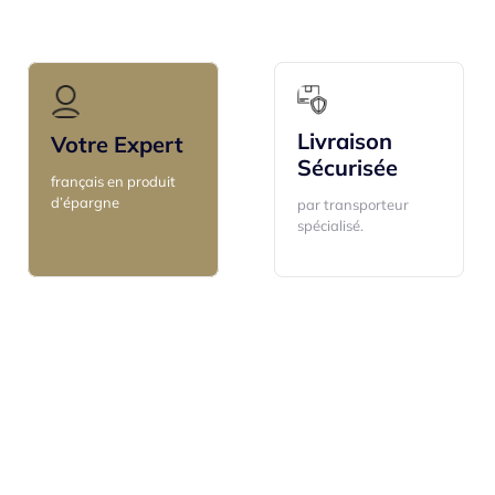
Livraison
Livraison
Votre Expert
Votre Expert
Sécurisée
Sécurisée
français en produit
français en produit
d’épargne
d’épargne
par transporteur
par transporteur
spécialisé.
spécialisé.