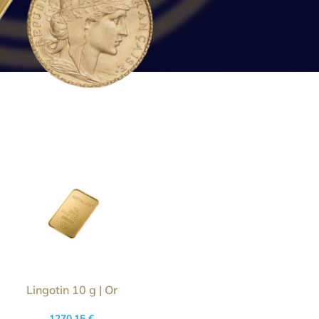
Lingotin 10 g | Or
1270,15
€