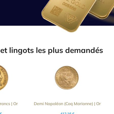
et lingots les plus demandés
ancs | Or
Demi Napoléon (Coq Marianne) | Or
€
412,16
€