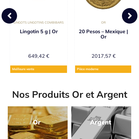
LINGOTS LINGOTINS COMBIBARS
OR
Lingotin 5 g | Or
20 Pesos – Mexique |
Or
649,42
€
2017,57
€
Meilleure vente
Pièce moderne
Nos Produits Or et Argent
Or
Argent