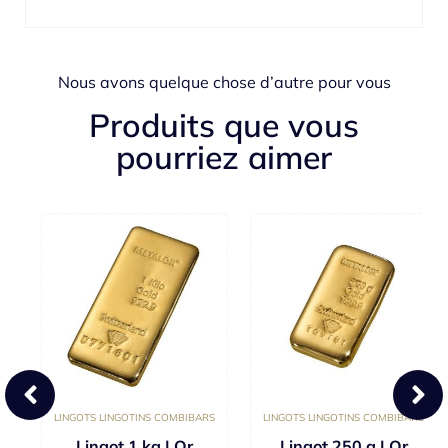
Nous avons quelque chose d’autre pour vous
Produits que vous
pourriez aimer
LINGOTS LINGOTINS COMBIBARS
LINGOTS LINGOTINS COMBIBARS
X
Lingot 1 kg | Or
Lingot 250 g | Or