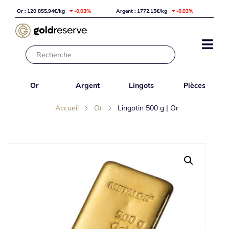
Or : 120 855,94€/kg
-0,03%
Argent : 1772,15€/kg
-0,03%
Or
Argent
Lingots
Pièces
Accueil
Or
Lingotin 500 g | Or