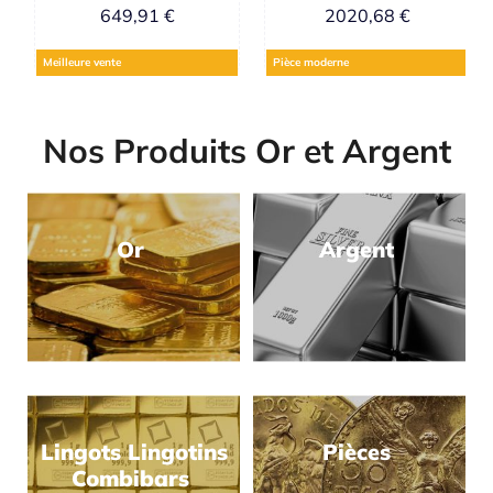
649,91
€
2020,68
€
Meilleure vente
Pièce moderne
Nos Produits Or et Argent
Or
Argent
Lingots Lingotins
Pièces
Combibars