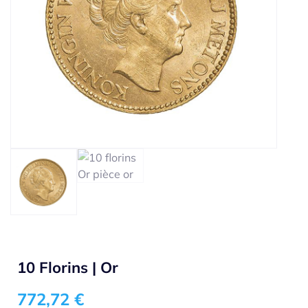
10 Florins | Or
772,72
€