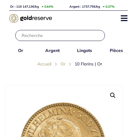
Or : 119 147,13€/kg
0,64%
Argent : 1737,75€/kg
0,37%
Or
Argent
Lingots
Pièces
Accueil
Or
10 Florins | Or