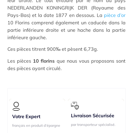
leur droite. Le tout entouré par le nom du pays
NEDERLANDEN KONINGRIJK DER (Royaume des
Pays-Bas) et la date 1877 en dessous. La
pièce d’or
10 Florins comprend également un caducée dans la
partie inférieure droite et une hache dans la partie
inférieure gauche.
Ces pièces titrent 900‰ et pèsent 6,73g.
Les pièces
10 florins
que nous vous proposons sont
des pièces ayant circulé.
Livraison Sécurisée
Livraison Sécurisée
Votre Expert
Votre Expert
par transporteur spécialisé.
par transporteur spécialisé.
français en produit d’épargne
français en produit d’épargne