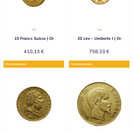
OR
OR
10 Francs Suisse | Or
20 Lire – Umberto I | Or
410,13
€
758,33
€
Numismatique
Numismatique