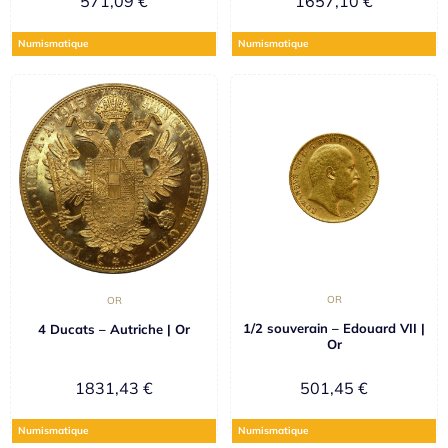
571,09
€
1657,10
€
Numismatique
Numismatique
OR
OR
1/2 souverain – Edouard VII |
4 Ducats – Autriche | Or
Or
1831,43
€
501,45
€
Numismatique
Numismatique