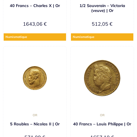
40 Francs – Charles X | Or
1/2 Souverain – Victoria
(veuve) | Or
1643,06
€
512,05
€
Numismatique
Numismatique
OR
OR
5 Roubles – Nicolas II | Or
40 Francs – Louis Philippe | Or