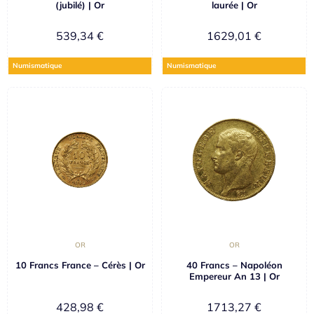
(jubilé) | Or
laurée | Or
539,34
€
1629,01
€
Numismatique
Numismatique
OR
OR
10 Francs France – Cérès | Or
40 Francs – Napoléon
Empereur An 13 | Or
428,98
€
1713,27
€