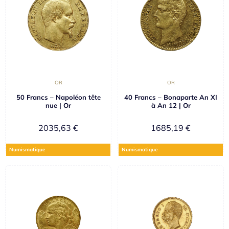
OR
OR
50 Francs – Napoléon tête
40 Francs – Bonaparte An XI
nue | Or
à An 12 | Or
2035,63
€
1685,19
€
Numismatique
Numismatique