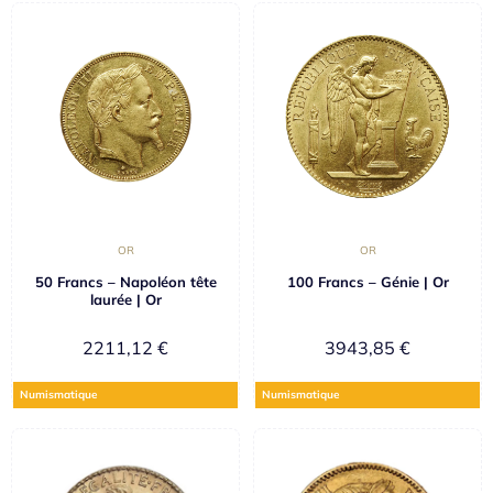
OR
OR
50 Francs – Napoléon tête
100 Francs – Génie | Or
laurée | Or
2211,12
€
3943,85
€
Numismatique
Numismatique