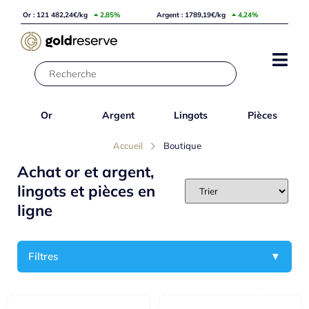
Or : 121 482,24€/kg
2,85%
Argent : 1789,19€/kg
4,24%
Or
Argent
Lingots
Pièces
Accueil
Boutique
Achat or et argent,
lingots et pièces en
ligne
Filtres
▼