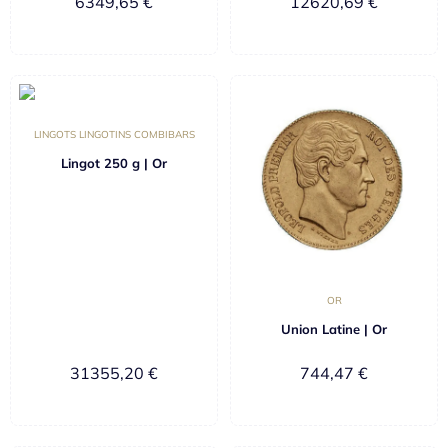
6349,65
€
12620,69
€
LINGOTS LINGOTINS COMBIBARS
Lingot 250 g | Or
OR
Union Latine | Or
31355,20
€
744,47
€