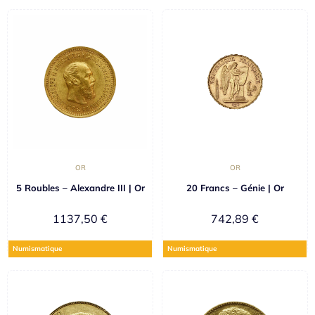
OR
OR
5 Roubles – Alexandre III | Or
20 Francs – Génie | Or
1137,50
€
742,89
€
Numismatique
Numismatique