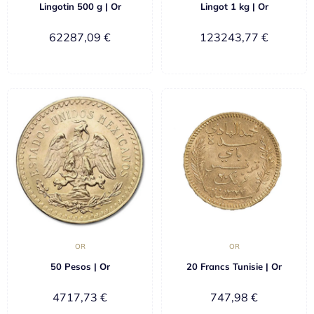
Lingotin 500 g | Or
Lingot 1 kg | Or
62287,09
€
123243,77
€
OR
OR
50 Pesos | Or
20 Francs Tunisie | Or
4717,73
€
747,98
€