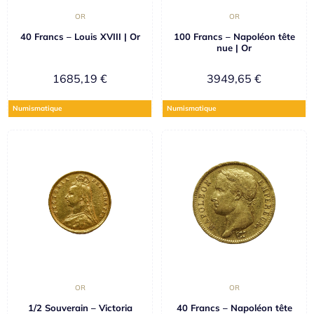
OR
OR
40 Francs – Louis XVIII | Or
100 Francs – Napoléon tête
nue | Or
1685,19
€
3949,65
€
Numismatique
Numismatique
OR
OR
1/2 Souverain – Victoria
40 Francs – Napoléon tête