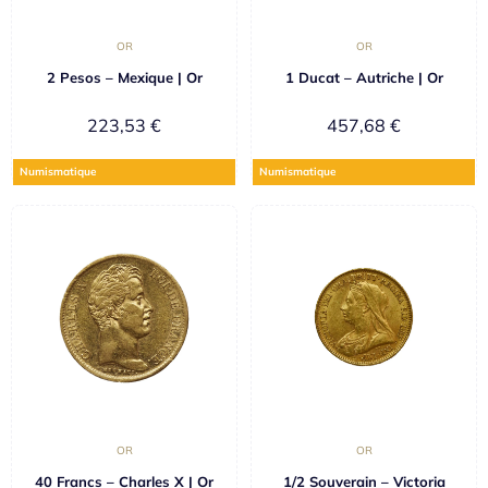
OR
OR
2 Pesos – Mexique | Or
1 Ducat – Autriche | Or
223,53
€
457,68
€
Numismatique
Numismatique
OR
OR
40 Francs – Charles X | Or
1/2 Souverain – Victoria