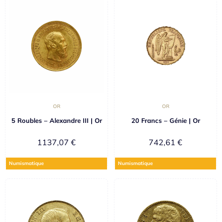
OR
OR
5 Roubles – Alexandre III | Or
20 Francs – Génie | Or
1137,07
€
742,61
€
Numismatique
Numismatique