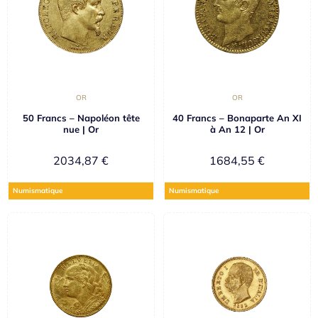
OR
OR
50 Francs – Napoléon tête
40 Francs – Bonaparte An XI
nue | Or
à An 12 | Or
2034,87
€
1684,55
€
Numismatique
Numismatique