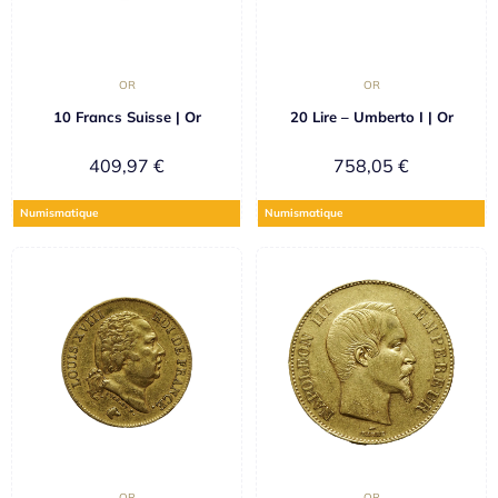
OR
OR
10 Francs Suisse | Or
20 Lire – Umberto I | Or
409,97
€
758,05
€
Numismatique
Numismatique
OR
OR