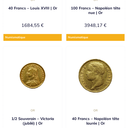
40 Francs – Louis XVIII | Or
100 Francs – Napoléon tête
nue | Or
1684,55
€
3948,17
€
Numismatique
Numismatique
OR
OR
1/2 Souverain – Victoria
40 Francs – Napoléon tête
(jubilé) | Or
laurée | Or