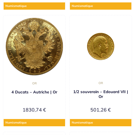
Numismatique
Numismatique
OR
OR
1/2 souverain – Edouard VII |
4 Ducats – Autriche | Or
Or
1830,74
€
501,26
€
Numismatique
Numismatique