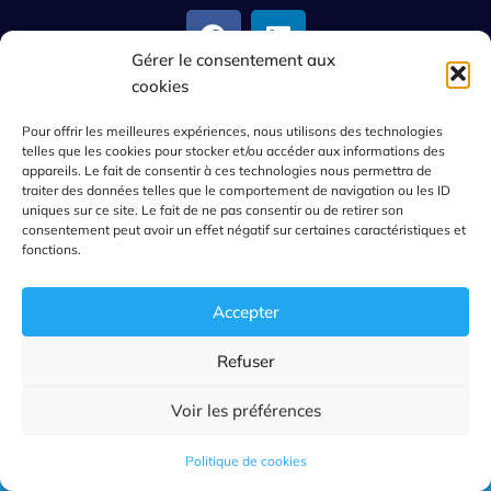
Gérer le consentement aux
cookies
Pour offrir les meilleures expériences, nous utilisons des technologies
Qui sommes-nous?
telles que les cookies pour stocker et/ou accéder aux informations des
appareils. Le fait de consentir à ces technologies nous permettra de
Le concept GoldReserve
traiter des données telles que le comportement de navigation ou les ID
uniques sur ce site. Le fait de ne pas consentir ou de retirer son
FAQ Questions sur l'Or
consentement peut avoir un effet négatif sur certaines caractéristiques et
fonctions.
Blog Actualités de l'Or
Nous contacter
Accepter
Investir dans l'or
Refuser
0
Lingots Or & Argent
Voir les préférences
Pièces Or & Argent
Politique de cookies
Achat Or