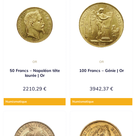
OR
OR
50 Francs – Napoléon tête
100 Francs – Génie | Or
laurée | Or
2210,29
€
3942,37
€
Numismatique
Numismatique