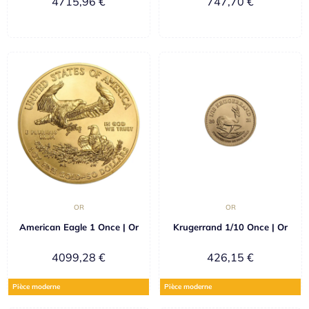
4715,96
€
747,70
€
OR
OR
American Eagle 1 Once | Or
Krugerrand 1/10 Once | Or
4099,28
€
426,15
€
Pièce moderne
Pièce moderne