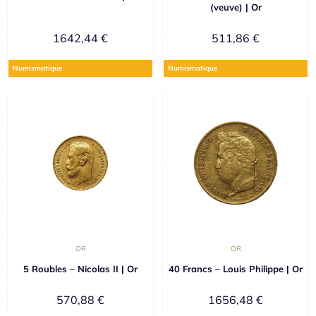
(veuve) | Or
1642,44
€
511,86
€
Numismatique
Numismatique
OR
OR
5 Roubles – Nicolas II | Or
40 Francs – Louis Philippe | Or
570,88
€
1656,48
€