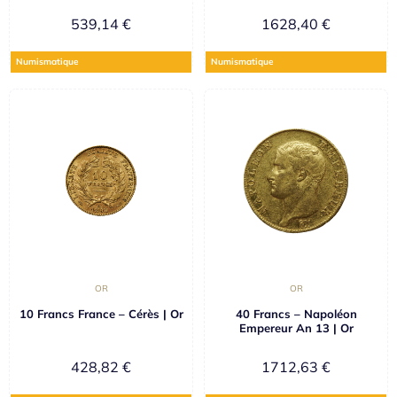
539,14
€
1628,40
€
Numismatique
Numismatique
OR
OR
10 Francs France – Cérès | Or
40 Francs – Napoléon
Empereur An 13 | Or
428,82
€
1712,63
€